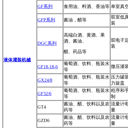
GF系列
食用油、料酒、香油等
单室真
双室低
GFP系列
酱油，醋等
装
高端白酒、黄酒、果
双电子
酒、酱油、
DGC系列
装
醋、药品等
液体灌装机械
葡萄酒、饮料、瓶装水
微压灌
GF18-18-6
等
葡萄酒、饮料、瓶装水
压力罐
GX24/8
等
力旋盖
葡萄酒、饮料、瓶装水
程序和
GF32/6
等
制
酱油、醋、饮料以及农
流量计
GT4
药等
量
酱油、醋、饮料以及农
流量计
GZD6
药等
量