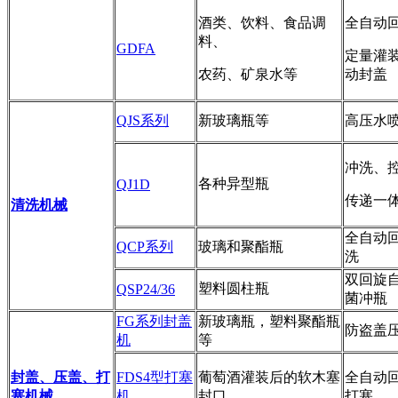
酒类、饮料、食品调
全自动
料、
GDFA
定量灌
农药、矿泉水等
动封盖
QJS系列
新玻璃瓶等
高压水
冲洗、
各种异型瓶
QJ1D
传递一
清洗机械
全自动
QCP系列
玻璃和聚酯瓶
洗
双回旋
塑料圆柱瓶
QSP24/36
菌冲瓶
FG系列封盖
新玻璃瓶，塑料聚酯瓶
防盗盖
机
等
封盖、压盖、打
FDS4型打塞
葡萄酒灌装后的软木塞
全自动
塞机械
机
封口
打塞