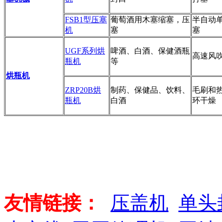
FSB1型压塞
葡萄酒用木塞缩塞，压
半自动
机
塞
塞
UGF系列烘
啤酒、白酒、保健酒瓶
高速风
瓶机
等
烘瓶机
ZRP20B烘
制药、保健品、饮料、
毛刷和
瓶机
白酒
环干燥
友情链接：
压盖机
单头