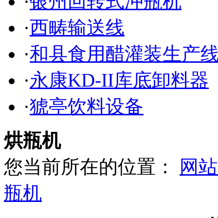
·
银州回转式冲瓶机
·
西畴输送线
·
和县食用醋灌装生产
·
永康KD-II库底卸料器
·
猇亭饮料设备
烘瓶机
您当前所在的位置：
网站
瓶机