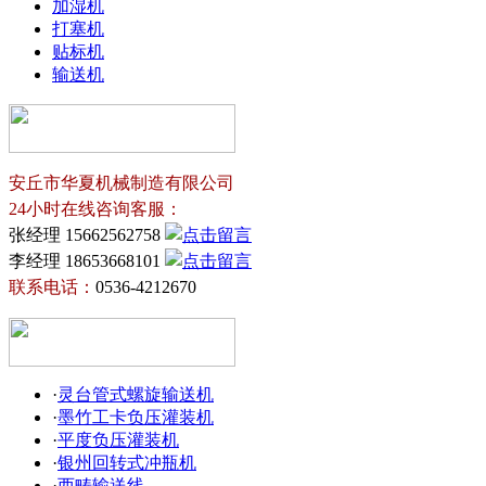
加湿机
打塞机
贴标机
输送机
安丘市华夏机械制造有限公司
24小时在线咨询客服：
张经理 15662562758
李经理 18653668101
联系电话：
0536-4212670
·
灵台管式螺旋输送机
·
墨竹工卡负压灌装机
·
平度负压灌装机
·
银州回转式冲瓶机
·
西畴输送线