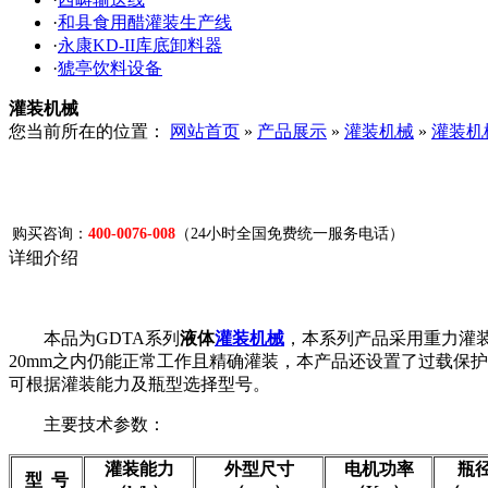
·
和县食用醋灌装生产线
·
永康KD-II库底卸料器
·
猇亭饮料设备
灌装机械
您当前所在的位置：
网站首页
»
产品展示
»
灌装机械
»
灌装机
购买咨询：
400-0076-008
（24小时全国免费统一服务电话）
详细介绍
本品为GDTA系列
液体
灌装机械
，本系列产品采用重力灌
20mm之内仍能正常工作且精确灌装，本产品还设置了过载保
可根据灌装能力及瓶型选择型号。
主要技术参数：
灌装能力
外型尺寸
电机功率
瓶
型 号