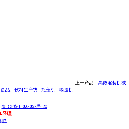
上一产品：
高效灌装机械
食品、饮料生产线
瓶盖机
输送机
有
鲁ICP备15023058号-20
 李经理
地图
破
纤
水
稳
电
分
丹
干
高
水
攻
气