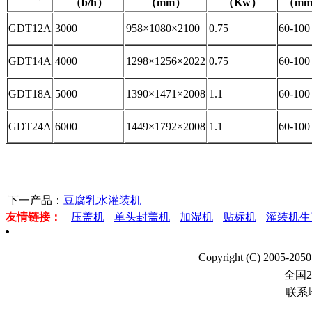
（b/h）
（mm）
（Kw）
（m
GDT12A
3000
958×1080×2100
0.75
60-100
GDT14A
4000
1298×1256×2022
0.75
60-100
GDT18A
5000
1390×1471×2008
1.1
60-100
GDT24A
6000
1449×1792×2008
1.1
60-100
下一产品：
豆腐乳水灌装机
友情链接：
压盖机
单头封盖机
加湿机
贴标机
灌装机生
Copyright (C) 20
全国
联系