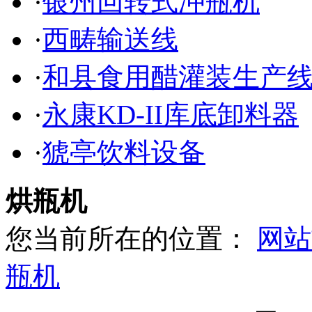
·
银州回转式冲瓶机
·
西畴输送线
·
和县食用醋灌装生产
·
永康KD-II库底卸料器
·
猇亭饮料设备
烘瓶机
您当前所在的位置：
网站
瓶机