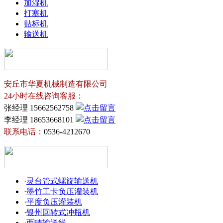
加湿机
打塞机
贴标机
输送机
安丘市华夏机械制造有限公司
24小时在线咨询客服：
张经理 15662562758
李经理 18653668101
联系电话：
0536-4212670
·
灵台管式螺旋输送机
·
墨竹工卡负压灌装机
·
平度负压灌装机
·
银州回转式冲瓶机
·
西畴输送线