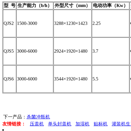
型 号
生产能力（b/h）
外型尺寸（mm）
电动功率（Kw）
QJS2
1500-3000
3288×1230×1423
2.25
QJS5
3000-6000
2924×1920×1480
3.7
QJS6
3000-6000
3544×1920×1480
5.5
下一产品：
杀菌冲瓶机
友情链接：
压盖机
单头封盖机
加湿机
贴标机
灌装机生