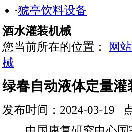
·
猇亭饮料设备
酒水灌装机械
您当前所在的位置：
网站
械
绿春自动液体定量灌
发布时间：2024-03-19 
中国康复研究中心国家