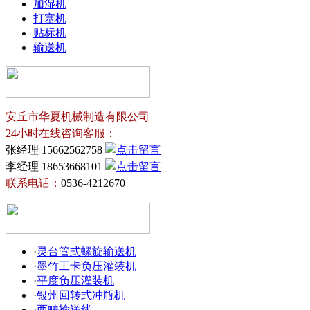
加湿机
打塞机
贴标机
输送机
安丘市华夏机械制造有限公司
24小时在线咨询客服：
张经理 15662562758
李经理 18653668101
联系电话：
0536-4212670
·
灵台管式螺旋输送机
·
墨竹工卡负压灌装机
·
平度负压灌装机
·
银州回转式冲瓶机
·
西畴输送线