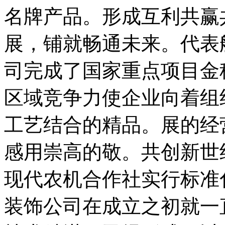
名牌产品。形成互利共赢
展，铺就畅通未来。代表
司完成了国家重点项目金
区域竞争力使企业向着组
工艺结合的精品。展的经
感用崇高的敬。共创新世
现代农机合作社实行标准
装饰公司在成立之初就一