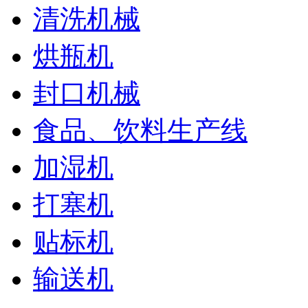
清洗机械
烘瓶机
封口机械
食品、饮料生产线
加湿机
打塞机
贴标机
输送机