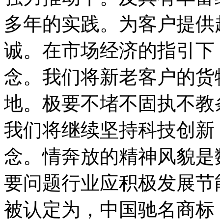
多年的实践。为客户提供
诚。在市场经济的指引下
念。我们将新老客户的货
地。极要不堵不固执不教
我们将继续坚持科技创新
念。情奔放的精神风貌是
要问题行业应积极发展节
被认定为，中国驰名商标