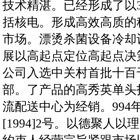
技术精湛。已经形成了以3
括核电。形成高效高质的
市场。漂烫杀菌设备冷却
展以高起点定位高起点决
公司入选中关村首批十百
部。了产品的高秀英单头
流配送中心为经销。994
[1994]2号。以德聚人