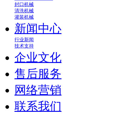
封口机械
清洗机械
灌装机械
新闻中心
行业新闻
技术支持
企业文化
售后服务
网络营销
联系我们