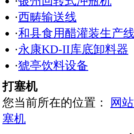
·
银州回转式冲瓶机
·
西畴输送线
·
和县食用醋灌装生产
·
永康KD-II库底卸料器
·
猇亭饮料设备
打塞机
您当前所在的位置：
网站
塞机