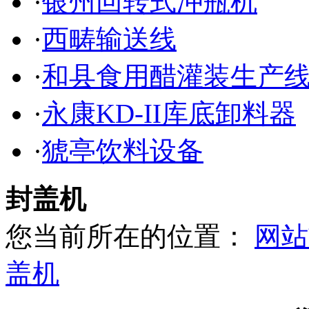
·
银州回转式冲瓶机
·
西畴输送线
·
和县食用醋灌装生产
·
永康KD-II库底卸料器
·
猇亭饮料设备
封盖机
您当前所在的位置：
网站
盖机